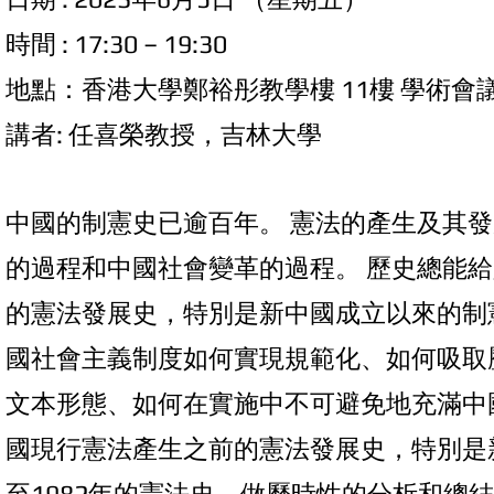
時間 : 17:30 – 19:30
地點：⾹港⼤學鄭裕彤教學樓 11樓 學術會
講者: 任喜榮教授，吉林大學
中國的制憲史已逾百年。 憲法的產⽣及其
的過程和中國社會變⾰的過程。 歷史總能
的憲法發展史，特別是新中國成⽴以來的制
國社會主義制度如何實現規範化、如何吸取
⽂本形態、如何在實施中不可避免地充滿中
國現⾏憲法產⽣之前的憲法發展史，特別是新
⾄1982年的憲法史，做歷時性的分析和總