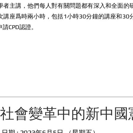
學者主講，他們每人對有關問題都有深入和全面的
次講座爲時兩小時，包括1小時30分鐘的講座和30
請CPD認證。
社會變革中的新中國
⽇期 : 2023年6⽉5⽇ （星期五）