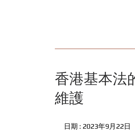
⾹港基本法
維護
⽇期 : 2023年9⽉22