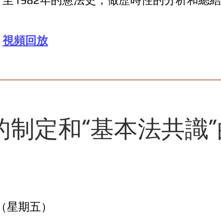
視頻回放
的制定和“基本法共識”
⽇ （星期五）