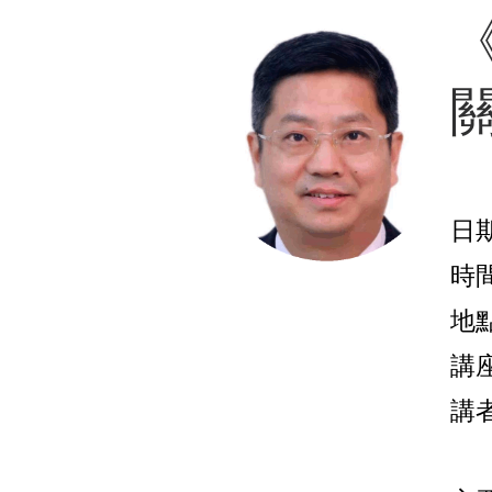
⽇期
時間 
地
講
講