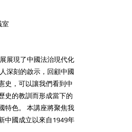
議室
發展展現了中國法治現代化
給⼈深刻的啟⽰，回顧中國
憲史，可以讓我們看到中
歷史的教訓⽽形成當下的
國特⾊。 本講座將聚焦我
中國成⽴以來⾃1949年
結。