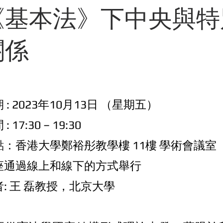
《基本法》下中央與特
關係
 : 2023年10⽉13⽇ （星期五）
: 17:30 – 19:30
點：⾹港⼤學鄭裕彤教學樓 11樓 學術會議室
座通過線上和線下的方式舉⾏
者: 王 磊教授，北京大學